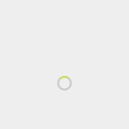
Boletín No1. Crítica situación humanitaria en el
Cauca 2014
Ver más