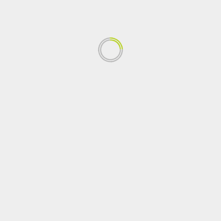
Tweets by RedVidaDHCauca